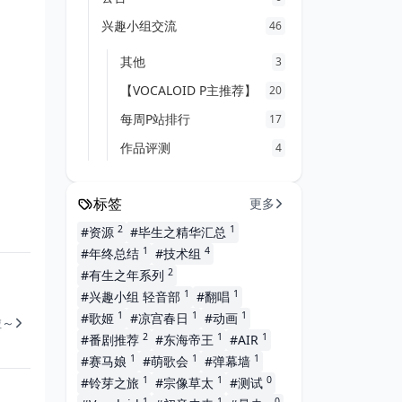
兴趣小组交流
46
其他
3
【VOCALOID P主推荐】
20
每周P站排行
17
作品评测
4
标签
更多
2
1
#资源
#毕生之精华汇总
1
4
#年终总结
#技术组
2
#有生之年系列
1
1
#兴趣小组 轻音部
#翻唱
1
1
1
#歌姬
#凉宫春日
#动画
啦～
2
1
1
#番剧推荐
#东海帝王
#AIR
1
1
1
#赛马娘
#萌歌会
#弹幕墙
1
1
0
#铃芽之旅
#宗像草太
#测试
1
1
0