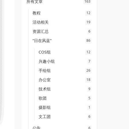
所有文章
163
教程
12
活动相关
19
资源汇总
6
“日在风蓝”
86
COS组
12
兴趣小组
7
手绘组
26
办公室
18
技术组
9
歌团
5
摄影组
1
文工团
6
公告
6