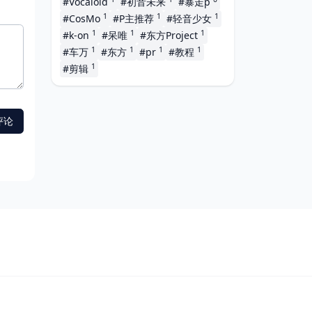
#Vocaloid
#初音未来
#暴走p
1
1
1
#CosMo
#P主推荐
#轻音少女
1
1
1
#k-on
#呆唯
#东方Project
1
1
1
1
#车万
#东方
#pr
#教程
1
#剪辑