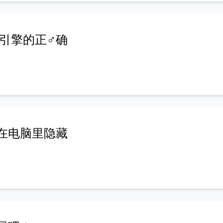
引擎的正♂确
何在电脑里隐藏