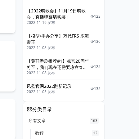
【2022萌歌会】11月19日萌歌
123
会，直播弹幕墙实装！
2022-11-19 发布
【模型/手办分享】万代FRS 东海
136
帝王
2022-11-08 发布
【葉羽番剧推荐#1】凉宫20周年
125
将至，我们现在还需要凉宫春日
2022-11-08 发布
系列吗
风蓝官网2022翻新记录
135
2022-11-05 发布
分类目录
所有文章
163
教程
12