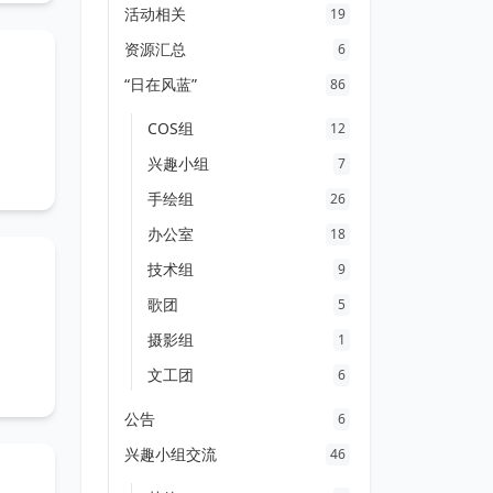
活动相关
19
资源汇总
6
“日在风蓝”
86
COS组
12
兴趣小组
7
手绘组
26
办公室
18
技术组
9
歌团
5
摄影组
1
文工团
6
公告
6
兴趣小组交流
46