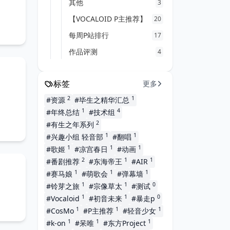
其他
3
【VOCALOID P主推荐】
20
每周P站排行
17
作品评测
4
标签
更多
2
1
#资源
#毕生之精华汇总
1
4
#年终总结
#技术组
2
#有生之年系列
1
1
#兴趣小组 轻音部
#翻唱
1
1
1
#歌姬
#凉宫春日
#动画
2
1
1
#番剧推荐
#东海帝王
#AIR
1
1
1
#赛马娘
#萌歌会
#弹幕墙
1
1
0
#铃芽之旅
#宗像草太
#测试
1
1
0
#Vocaloid
#初音未来
#暴走p
1
1
1
#CosMo
#P主推荐
#轻音少女
1
1
1
#k-on
#呆唯
#东方Project