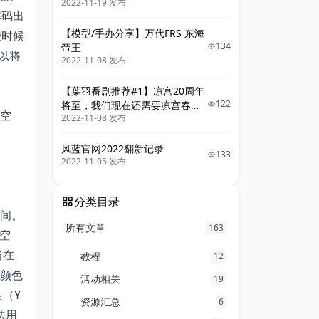
2022-11-19 发布
解码出
【模型/手办分享】万代FRS 东海
些时候
134
帝王
可以将
2022-11-08 发布
【葉羽番剧推荐#1】凉宫20周年
122
将至，我们现在还需要凉宫春日
空
2022-11-08 发布
系列吗
风蓝官网2022翻新记录
133
2022-11-05 发布
分类目录
间。
所有文章
163
空
当在
教程
12
样颜色
活动相关
19
（Y
资源汇总
6
法用