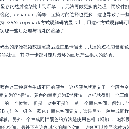
存在显存内然后渲染输出到屏幕上，无法再做更多的处理；而软件
化、debanding等等，渲染时的选择也更多，这也导致了一
XVA2 copyback方式硬解码的显卡上，用这种方式硬解码
实现一些后处理与特殊的渲染了。
码出的原始视频数据渲染后送由显卡输出，其渲染过程包含颜色
等等处理，其每一步都可能对最终的画质产生很大的影响。
蓝色这三种原色生成不同的颜色，这些颜色就定义了一个颜色空
量定义为Y坐标轴、黄色的量定义为Z坐标轴，这样就得到一个三维
一的一个位置。 但是，这并不是唯一的一个颜色空间。例如，
GB（红色、绿色、蓝色）颜色空间定义，这是另外一种生成同
坐标轴。另外一个生成同样颜色的方法是使用色相（X轴）、饱和度
B颜色空间。另外还有许多其它的颜色空间，许多可以按照这种方