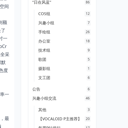
“日在风蓝”
86
色空间
COS组
12
则额
兴趣小组
7
决了
手绘组
26
时一
办公室
18
Cr
技术组
9
完全采
歌团
5
都默
摄影组
1
伸色度
文工团
6
公告
6
率一
兴趣小组交流
46
其他
3
，最
【VOCALOID P主推荐】
20
编
每周P站排行
17