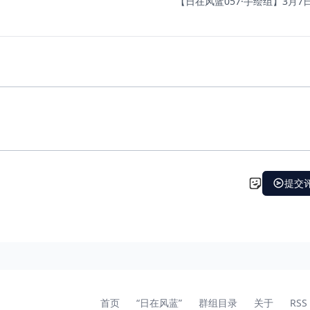
【日在风蓝057·手绘组】3月7日.
首页
“日在风蓝”
群组目录
关于
RSS