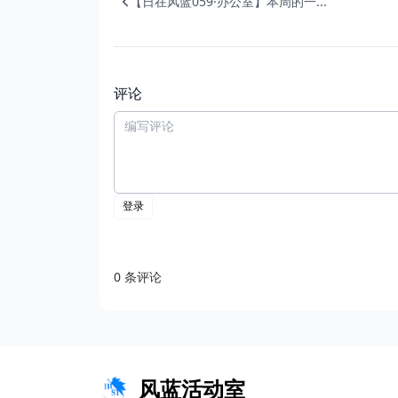
【日在风蓝059·办公室】本周的一...
评论
风蓝活动室