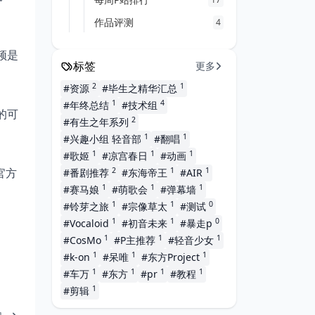
作品评测
4
频是
标签
更多
2
1
#资源
#毕生之精华汇总
1
4
#年终总结
#技术组
的可
2
#有生之年系列
1
1
#兴趣小组 轻音部
#翻唱
1
1
1
#歌姬
#凉宫春日
#动画
2
1
1
官方
#番剧推荐
#东海帝王
#AIR
1
1
1
#赛马娘
#萌歌会
#弹幕墙
1
1
0
#铃芽之旅
#宗像草太
#测试
1
1
0
#Vocaloid
#初音未来
#暴走p
1
1
1
#CosMo
#P主推荐
#轻音少女
1
1
1
#k-on
#呆唯
#东方Project
1
1
1
1
#车万
#东方
#pr
#教程
1
#剪辑