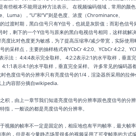
但是有些根本不能用这种方法表示。 在视频编码领域，常用的颜
e、Luma），“U”和“V”则是色度、浓度（Chrominance、
白电视的过渡时期，黑白信号只有Y信号，也就是灰阶值；而彩色信号
信号时，剩下的一个Y信号与原来的黑白电视信号相同，这样就解
对亮度比对色度更为敏感，为了提高压缩率/减少带宽，实际使用
，主要的抽样格式有YCbCr 4:2:0、YCbCr 4:2:2、YCb
:B:C表示法： 4:4:4表示完全取样。 4:2:2表示2:1的水平取样，垂直
样。 4:1:1表示4:1的水平取样，垂直完全采样。 许多常见的编码器
储视频，此时色度信号的分辨率只有亮度信号的1/4，渲染器所采用的拉
容部分摘自wikipedia.
之积，由上一章节我们知道亮度信号的分辨率跟色度信号的分辨
特指，一般说的都是亮度信号的分辨率。
于视频的帧率不一定是固定的，相应地也有平均帧率，最大帧率
帧率的，但是有少量静态场景很多的视频采用了可变帧率的方式