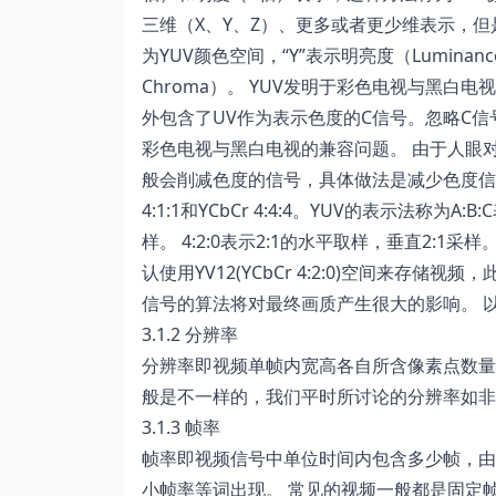
三维（X、Y、Z）、更多或者更少维表示，
为YUV颜色空间，“Y”表示明亮度（Luminanc
Chroma）。 YUV发明于彩色电视与黑
外包含了UV作为表示色度的C信号。忽略C
彩色电视与黑白电视的兼容问题。 由于人眼
般会削减色度的信号，具体做法是减少色度信号的采样点
4:1:1和YCbCr 4:4:4。YUV的表示法称为A
样。 4:2:0表示2:1的水平取样，垂直2:1采
认使用YV12(YCbCr 4:2:0)空间来存
信号的算法将对最终画质产生很大的影响。 以上内
3.1.2 分辨率
分辨率即视频单帧内宽高各自所含像素点数量
般是不一样的，我们平时所讨论的分辨率如非
3.1.3 帧率
帧率即视频信号中单位时间内包含多少帧，由
小帧率等词出现。 常见的视频一般都是固定