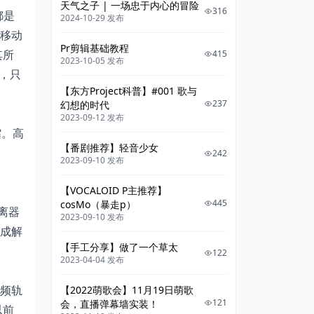
天气之子 | 一场忠于内心的冒险
316
都是
3.1 基础
2024-10-29 发布
移动
3.1.1 颜色空间
Pr剪辑基础教程
其所
415
2023-10-05 发布
3.1.2 分辨率
话，只
3.1.3 帧率
【东方Project科普】#001 歌与
237
幻想的时代
3.1.4 码率
2023-09-12 发布
缩。高
3.1.5 劣化
【番剧推荐】轻音少女
242
3.2 AVS
2023-09-10 发布
3.3 x264
【VOCALOID P主推荐】
445
cosMo（暴走p）
离器
2023-09-10 发布
成解
【手工分享】做了一个草太
122
2023-04-04 发布
视频轨
【2022萌歌会】11月19日萌歌
121
会，直播弹幕墙实装！
以前