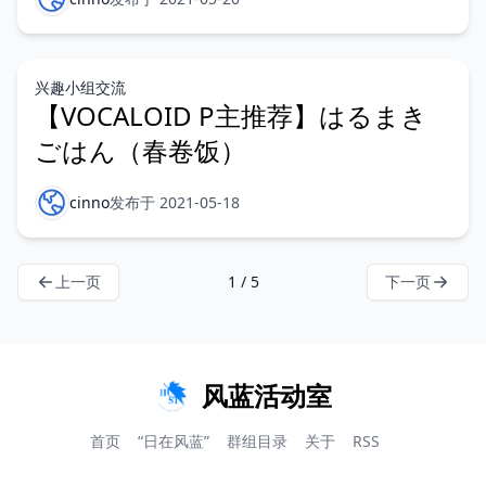
兴趣小组交流
【VOCALOID P主推荐】はるまき
ごはん（春卷饭）
cinno
发布于 2021-05-18
上一页
1 / 5
下一页
风蓝活动室
首页
“日在风蓝”
群组目录
关于
RSS