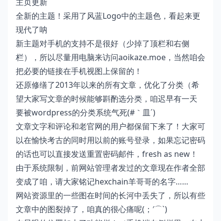
主页更新
全新的主题！采用了风蓝Logo中的主题色，看起来更
现代了呐
新主题对手机的支持不是很好（少掉了顶栏和右侧
栏），所以尽量用电脑来访问aoikaze.moe，当然咱会
把必要的链接在手机视图上保留的！
还原修缮了2013年以来的所有文章，优化了分类（希
望大家写文章的时候能够斟酌选分类，咱迟早有一天
要被wordpress的分类系统气死(#｀皿´)
文章文字和评论和老官网的用户都保留下来了！大家可
以在愉快考古的同时用以前的账号登录，如果忘记密码
的话也可以直接发送重置密码邮件，fresh as new！
由于系统限制，前网站管理者发过的文章现在作者全部
变成了咱，请大家铭记hexchain羊哥哥的名字……
网站资源里的一些图在时间的长河中丢失了，所以有些
文章中的图裂掉了，咱真的很心痛呢(；′⌒`)