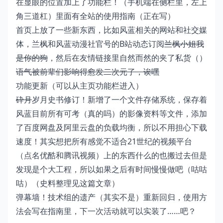
在显眼的位置加上了功能栏！（手机端在侧栏里，左上
角三道杠）里面有全站的使用指南（正在写）
首页上放了一些新东西，比如风蓝相关的网站和社交媒
体，兰枫和风蓝动漫社官号的B站动态订阅
兰枫小姐我
是你的狗
，然后在友情链接里自然而然的夹了私货（）
语气被前辈们影响得愈发二次元了，诶嘿
功能更新（可以从主页功能栏进入）
砕月
岁月史书修订！新增了一个文件存储系统，保存着
风蓝目前所有可考（真的吗）的影像资料等文件，添加
了百度网盘及阿里云盘的负载均衡，所以不用担心下载
速度！其实想把所有感觉不适合21世纪的视频平台
（点名优酷和腾讯视频）上的东西什么的也搬过去但是
发现是个大工程，所以如果之后有时间慢慢做吧（咕咕
咕）（史料整理见
这篇文章
）
弹幕墙！技术组的遗产（其实不是）重新回归，使用方
法会写在指南里，下一次活动就可以实装了……吧？