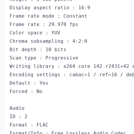
Display aspect ratio : 16:9

Frame rate mode : Constant

Frame rate : 29.970 fps

Color space : YUV

Chroma subsampling : 4:2:0

Bit depth : 10 bits

Scan type : Progressive

Writing library : x264 core 142 r2431+42 c
Encoding settings : cabac=1 / ref=16 / de
Default : Yes

Forced : No

Audio

ID : 2

Format : FLAC

Format/Info : Free Lossless Audio Codec
