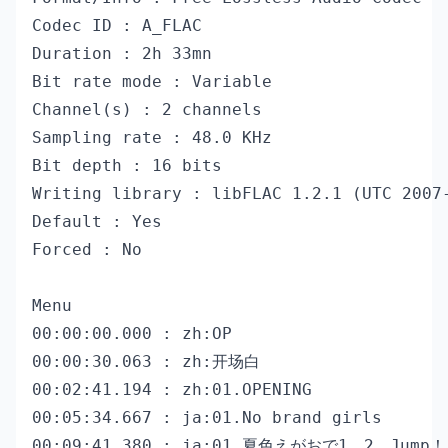
Codec ID : A_FLAC

Duration : 2h 33mn

Bit rate mode : Variable

Channel(s) : 2 channels

Sampling rate : 48.0 KHz

Bit depth : 16 bits

Writing library : libFLAC 1.2.1 (UTC 2007-
Default : Yes

Forced : No

Menu

00:00:00.000 : zh:OP

00:00:30.063 : zh:开场白

00:02:41.194 : zh:01.OPENING

00:05:34.667 : ja:01.No brand girls

00:09:41.380 : ja:01.夏色えがおで1、2、Jump！
