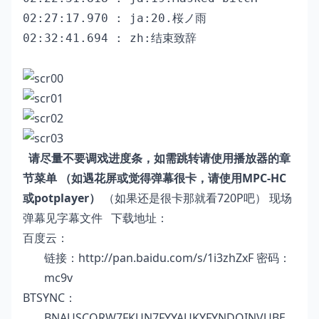
02:27:17.970 : ja:20.桜ノ雨

请尽量不要调戏进度条，如需跳转请使用播放器的章
节菜单
（如遇花屏或觉得弹幕很卡，请使用MPC-HC
或potplayer）
（如果还是很卡那就看720P吧） 现场
弹幕见字幕文件 下载地址：
百度云：
链接：
http://pan.baidu.com/s/1i3zhZxF
密码：
mc9v
BTSYNC：
BNAUSCQRW7FKUN7FYYAUKYFYNDQINVUBE