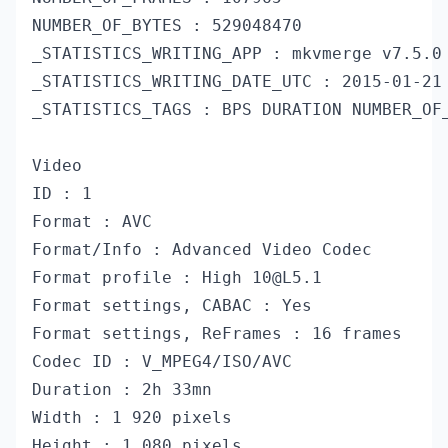
NUMBER_OF_BYTES : 529048470

_STATISTICS_WRITING_APP : mkvmerge v7.5.0 
_STATISTICS_WRITING_DATE_UTC : 2015-01-21 
_STATISTICS_TAGS : BPS DURATION NUMBER_OF_
Video

ID : 1

Format : AVC

Format/Info : Advanced Video Codec

Format profile : High 
10@L5.1
Format settings, CABAC : Yes

Format settings, ReFrames : 16 frames

Codec ID : V_MPEG4/ISO/AVC

Duration : 2h 33mn

Width : 1 920 pixels

Height : 1 080 pixels
