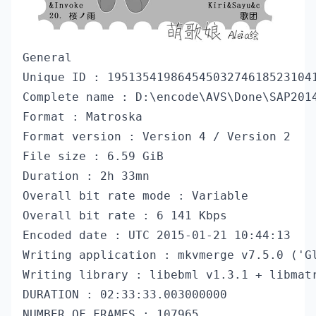
General

Unique ID : 195135419864545032746185231041
Complete name : D:\encode\AVS\Done\SAP2014
Format : Matroska

Format version : Version 4 / Version 2

File size : 6.59 GiB

Duration : 2h 33mn

Overall bit rate mode : Variable

Overall bit rate : 6 141 Kbps

Encoded date : UTC 2015-01-21 10:44:13

Writing application : mkvmerge v7.5.0 ('Gl
Writing library : libebml v1.3.1 + libmatr
DURATION : 02:33:33.003000000

NUMBER_OF_FRAMES : 107965
