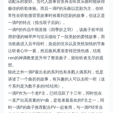
说配乐的爱好。当代入故事背景再去听其乐曲时能获得
极佳的听歌体验。而且一滴P的乐曲以悲剧为主，你经
常性在听歌搜背景故事时候看到悲剧的故事，但这正是
一滴P的特点（指当双子后妈）。
一滴P的作品中我首推《四季折之羽》，该曲子前半段
用舒缓的钢琴声与弦乐描绘了一段美妙的爱情故事，而
当歌曲进入后半段时，急促的弦乐以及突然加快的节奏
让听者心中一紧，然后曲风逐渐变得悲情伤感，结尾
ren的神调教更是升华了整首曲子，留给听者无尽的遐
想。
除此之外一滴P最出名的系列也有杀戮人偶系列，也是
讲述了一个曲折的故事，有兴趣的人可以去听一听（这
个系列是为数不多的HE结局）。
一滴P作为一个老P主，已经活跃了十三年，同时也在
一直产出高质量的V+曲，是笔者最喜欢的P主之一，同
时一滴P的曲子推荐配合PV一起食用，与一滴P经常合