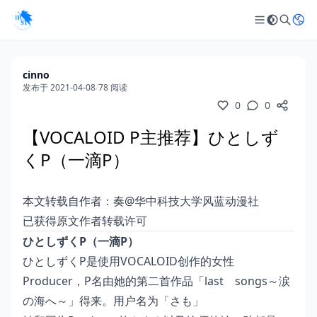
cinno
发布于 2021-04-08
/
78 阅读
0
0
【VOCALOID P主推荐】ひとしず
くP（一滴P）
本文转载自作者：奏@华中科技大学风蓝动漫社
已获得原文作者转载许可
ひとしずくP（一滴P）
ひとしずくP是使用VOCALOID创作的女性
Producer，P名由她的第二首作品「last songs～涙
の海へ～」得来。用户名为「さも」