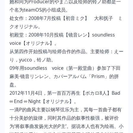
她和同为Producer的やま△以及绘师的铃ノ助都是一
个名为teamOS的小组成员。
处女作：2008年7月投稿【初音ミク】 大和抚子 ミ
クオリジナル。
初殿堂：2008年10月投稿【镜音レン】soundless
voice【オリジナル】。
从第四作开始投稿与绘师合作的作品。主要绘师：えー
り，yucco，铃ノ助。
09年用soundless voice（第一殿堂曲）参加了下田
麻美·镜音リンレン、カバーアルバム「Prism」的拼
盘。
2012年11月4日，第一首百万再生【ボカロ8人】Bad
∞ End ∞ Night【オリジナル】。
一滴P的曲风主要以钢琴弦乐为主，其每一首曲子都有
十分美妙的旋律，同时其作品的叙事性极强，被评价
为‘将叙事曲发扬光大的P主’。据说本人也有为绘画、小