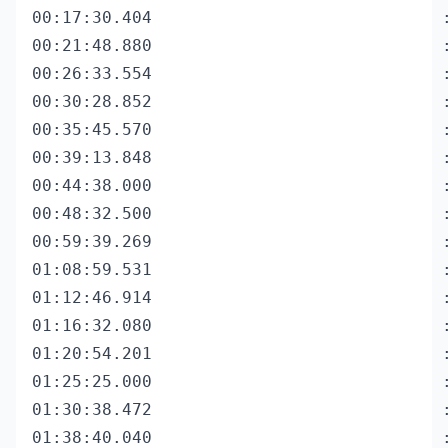
00:17:30.404                            
00:21:48.880                             :
00:26:33.554                           
00:30:28.852                            
00:35:45.570                          
00:39:13.848                             :
00:44:38.000                             :
00:48:32.500                            
00:59:39.269                            
01:08:59.531                             
01:12:46.914                            
01:16:32.080                           
01:20:54.201                             :
01:25:25.000                             :
01:30:38.472                             
01:38:40.040                            