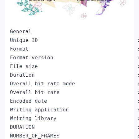
General

Unique ID                                
Format                                   :
Format version                           :
File size                                :
Duration                                 :
Overall bit rate mode                    :
Overall bit rate                         :
Encoded date                             :
Writing application                      :
Writing library                          :
DURATION                                 :
NUMBER_OF_FRAMES                         :