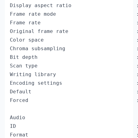
Display aspect ratio                     :
Frame rate mode                          :
Frame rate                               :
Original frame rate                      :
Color space                              :
Chroma subsampling                       :
Bit depth                                :
Scan type                                :
Writing library                          :
Encoding settings                        
Default                                  :
Forced                                   :
Audio

ID                                       :
Format                                   :