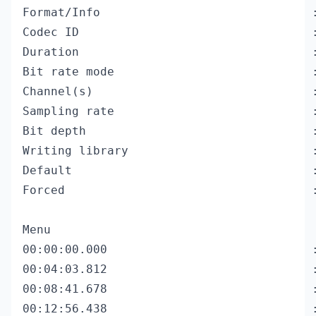
Format/Info                              :
Codec ID                                 :
Duration                                 :
Bit rate mode                            :
Channel(s)                               :
Sampling rate                            :
Bit depth                                :
Writing library                          :
Default                                  :
Forced                                   :
Menu

00:00:00.000                          
00:04:03.812                             :
00:08:41.678                             :
00:12:56.438                             :