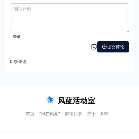
风蓝活动室
首页
“日在风蓝”
群组目录
关于
RSS