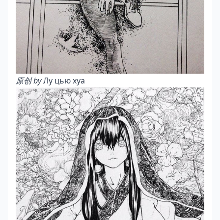
原创 by
Лу цью хуа