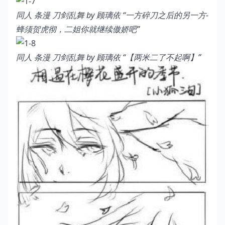
同人 条漫 刀剑乱舞 by 顾璃依
“一方碎刀之后的另一方-
蜂须贺虎彻，二姐你就继续傲娇吧”
同人 条漫 刀剑乱舞 by 顾璃依
“【两米二了不起啊】”