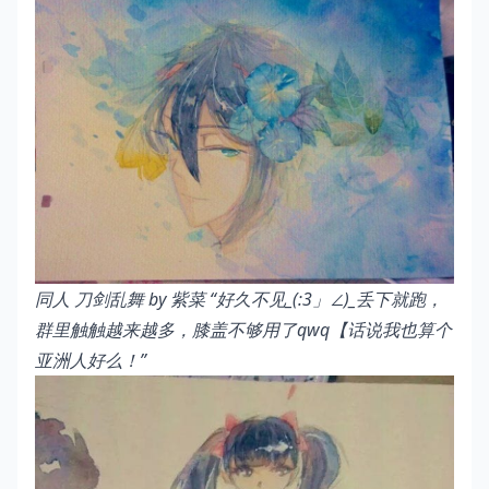
同人 刀剑乱舞 by 紫菜
“好久不见_(:3」∠)_丢下就跑，
群里触触越来越多，膝盖不够用了qwq【话说我也算个
亚洲人好么！”