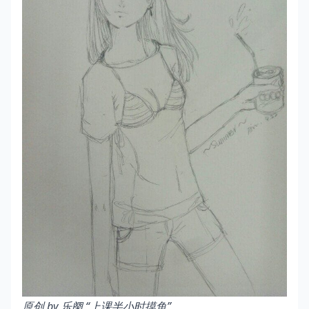
原创 by 乐阕
“上课半小时摸鱼”