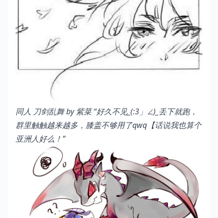
同人 刀剑乱舞 by 紫菜
“好久不见_(:3」∠)_丢下就跑，
群里触触越来越多，膝盖不够用了qwq【话说我也算个
亚洲人好么！”