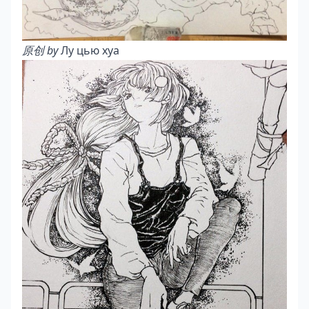
原创 by
Лу цью хуа