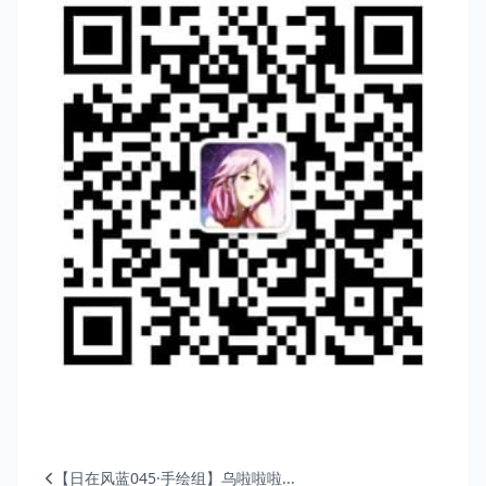
【日在风蓝045·手绘组】乌啦啦啦...