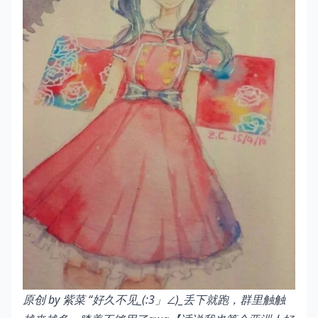
原创 by 紫菜
“好久不见_(:3」∠)_丢下就跑，群里触触