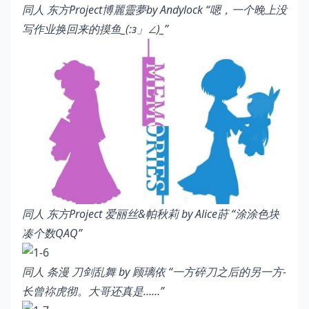
同人 东方Project博麗靈夢by Andylock
“
嗯，一个晚上没
写作业换回来的摸鱼_(:з」∠)_”
同人 东方Project 爱丽丝&帕秋莉 by Alice莳
“涂涂色块
凑个数QAQ”
同人 条漫 刀剑乱舞 by 顾璃依
“一方碎刀之后的另一方-
长曾祢虎彻。大哥还真是……”