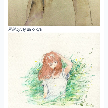
原创 by
Лу цью хуа