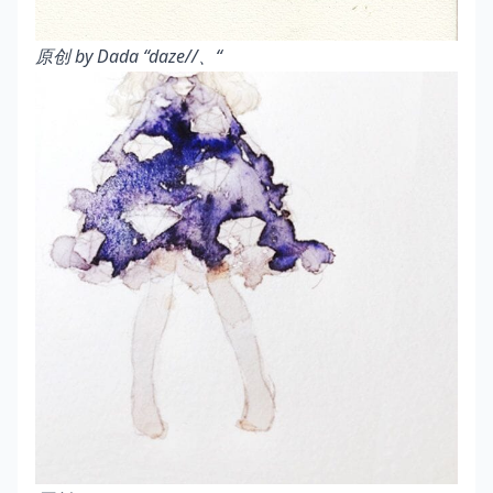
原创 by Dada
“daze//
、“