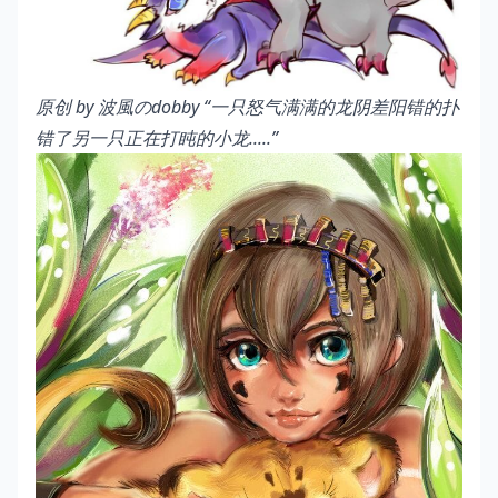
原创 by
波風のdobby
“一只怒气满满的龙阴差阳错的扑
错了另一只正在打盹的小龙.....”