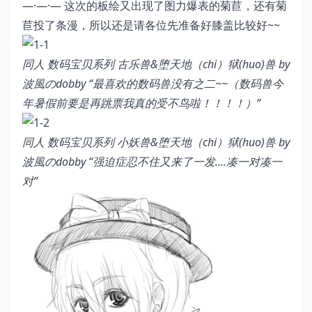
—·—·— 这次的板绘又出现了图力爆表的菊苣，还有菊
苣投了条漫，所以还是请各位先准备好膝盖比较好~~
同人 数码宝贝系列 古乐兽&堕天地（chi）狱(huo)兽 by
波風のdobby
“最喜欢的数码兽没有之二~~（数码兽今
年暑假前要是再跳票我真的受不鸟啦！！！！）”
同人 数码宝贝系列 小妖兽&堕天地（chi）狱(huo)兽 by
波風のdobby
“强迫症忍不住又来了一发....凑一对凑一
对”