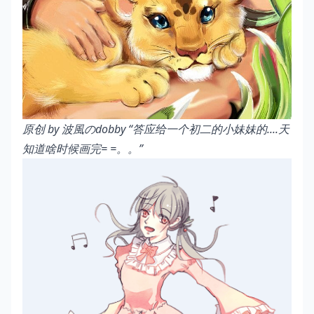
原创 by
波風のdobby
“答应给一个初二的小妹妹的....天
知道啥时候画完= =。。”