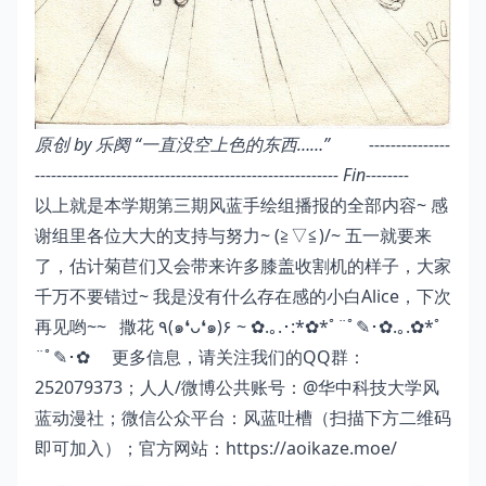
原创 by 乐阕
“一直没空上色的东西……”
---------------
--------------------------------------------------------
Fin
--------
以上就是本学期第三期风蓝手绘组播报的全部内容~ 感
谢组里各位大大的支持与努力~ (≧▽≦)/~ 五一就要来
了，估计菊苣们又会带来许多膝盖收割机的样子，大家
千万不要错过~ 我是没有什么存在感的小白Alice，下次
再见哟~~ 撒花 ٩(๑❛ᴗ❛๑)۶ ~ ✿.｡.･:*✿*ﾟ¨ﾟ✎･✿.｡.✿*ﾟ
¨ﾟ✎･✿ 更多信息，请关注我们的QQ群：
252079373；人人/微博公共账号：@华中科技大学风
蓝动漫社；微信公众平台：风蓝吐槽（扫描下方二维码
即可加入）；官方网站：
https://aoikaze.moe/