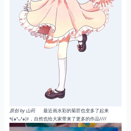
原创 by 山药
最近画水彩的菊苣也变多了起来
٩(๑❛ᴗ❛๑)۶，自然也给大家带来了更多的作品////