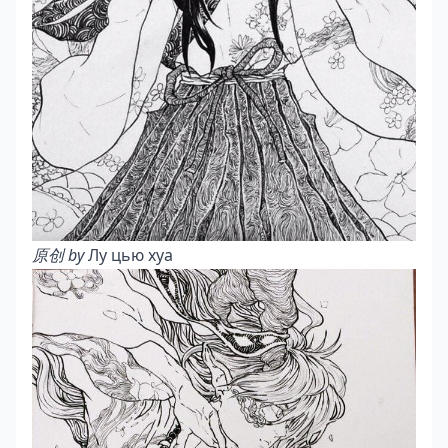
原创 by
Лу цью хуа