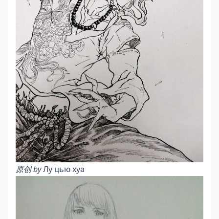
原创 by
Лу цью хуа