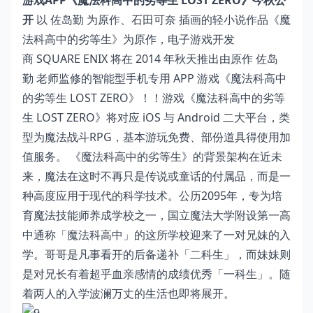
游戏APP《魔法科高中的劣等生 LOST ZERO》今秋公
开
以 佐岛勤 为原作、石田可奈 插画的轻小说作品《魔
法科高中的劣等生》为原作，电子游戏开发
商 SQUARE ENIX 将在 2014 年秋天推出由原作 佐岛
勤 老师监修的智能型手机专用 APP 游戏《魔法科高中
的劣等生 LOST ZERO》！！游戏《魔法科高中的劣等
生 LOST ZERO》将对应 iOS 与 Android 二大平台，类
型为魔法战斗RPG，基本游玩免费、部份道具得使用加
值服务。 《魔法科高中的劣等生》的背景架构在近未
来，魔法在这时不再只是传说或童话的付属品，而是一
种高度应用于现代的科学技术。公历2095年，专为培
育魔法技能师养成学校之一，国立魔法大学附设第一高
中通称「魔法科高中」的这所学校迎来了一对兄妹的入
学。哥哥是凡事看开的后备递补「二科生」，而妹妹则
是对兄长有着超乎血亲感情的成绩优秀「一科生」。随
着两人的入学波澜万丈的生活也即将展开。