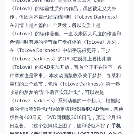
《ToLove Darkness》是矢吹健太郎人气漫画
《ToLove》的续篇性质外传作品，虽然被定义为外
传，但因为本篇已经完结同时《ToLove Darkness》
在剧情上是本篇的一个延续，所以实质上是
《ToLove》的续作漫画。一直以来因大尺度的作画和
色情同时有趣的情节而广受好评的《ToLove》系列，
在《ToLove Darkness》中似乎玩得更开，至少
《ToLove Darkness》的OAD在感觉上要比此前
《ToLove》的OAD更加开放，乳首全开不在话下，各
种摩擦也是常事。 本次动画版收录关于梦梦、春菜和
美柑的三个章节，包括《ToLove Darkness》第一卷
收录的梦梦的“梨斗后宫实现计划”，可以说是
《ToLove Darkness》系列动画的一个起点。根据此
前的情报第6卷也已经确定将继续捆绑OAD动画，普通
版售价460日元，DVD同捆版3610日元，预定12月19
日发售。（这个就懒得上图了，被和谐就不好了
手机