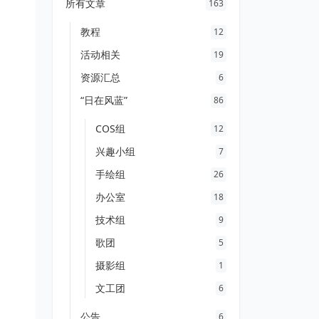
所有文章
163
教程
12
活动相关
19
资源汇总
6
“日在风蓝”
86
COS组
12
兴趣小组
7
手绘组
26
办公室
18
技术组
9
歌团
5
摄影组
1
文工团
6
公告
6