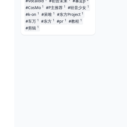
#Vocaloid
#初音未来
#暴走p
1
1
1
#CosMo
#P主推荐
#轻音少女
1
1
1
#k-on
#呆唯
#东方Project
1
1
1
1
#车万
#东方
#pr
#教程
1
#剪辑