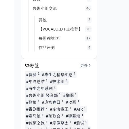
兴趣小组交流
46
其他
3
【VOCALOID P主推荐】
20
每周P站排行
17
作品评测
4
标签
更多
2
1
#资源
#毕生之精华汇总
1
4
#年终总结
#技术组
2
#有生之年系列
1
1
#兴趣小组 轻音部
#翻唱
1
1
1
#歌姬
#凉宫春日
#动画
2
1
1
#番剧推荐
#东海帝王
#AIR
1
1
1
#赛马娘
#萌歌会
#弹幕墙
1
1
0
#铃芽之旅
#宗像草太
#测试
1
1
0