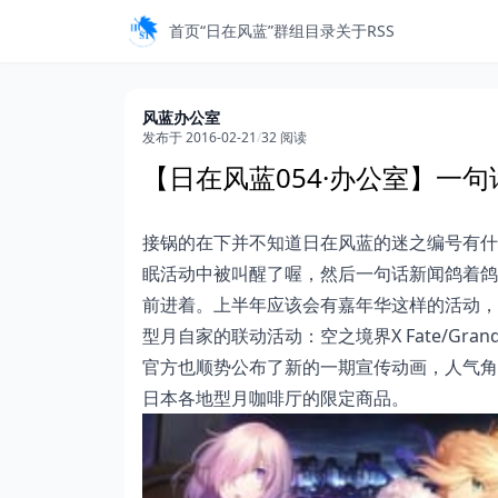
首页
“日在风蓝”
群组目录
关于
RSS
风蓝办公室
发布于 2016-02-21
/
32 阅读
【日在风蓝054·办公室】一句
接锅的在下并不知道日在风蓝的迷之编号有什么
眠活动中被叫醒了喔，然后一句话新闻鸽着鸽
前进着。上半年应该会有嘉年华这样的活动，
型月自家的联动活动：空之境界X Fate/Grand 
官方也顺势公布了新的一期宣传动画，人气角
日本各地型月咖啡厅的限定商品。