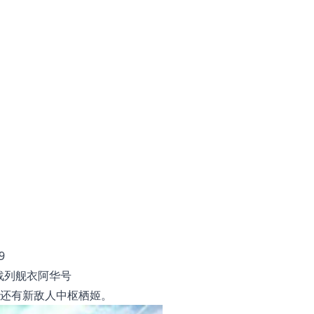
军战列舰衣阿华号
还有新敌人中枢栖姬。