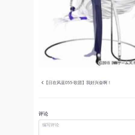
【日在风蓝055·歌团】我好兴奋啊！
评论