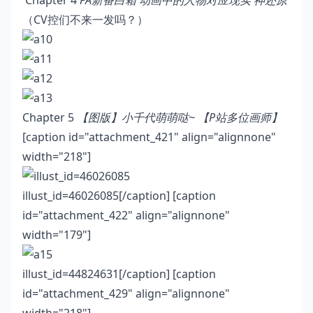
Chapter 4
PA新番白箱 动画中的人物对应现实 神还原
（CV控们不来一发吗？）
Chapter 5
【图版】小千代萌萌哒~ 【P站多位画师】
[caption id="attachment_421" align="alignnone"
width="218"]
illust_id=46026085[/caption] [caption
id="attachment_422" align="alignnone"
width="179"]
illust_id=44824631[/caption] [caption
id="attachment_429" align="alignnone"