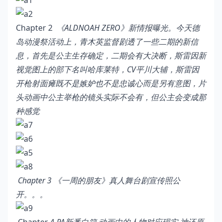
Chapter 2
《
ALDNOAH ZERO
》新情报曝光。今天德
岛动漫祭活动上，青木英监督剧透了一些二期的新信
息，首先是公主生存确定，二期会有大决断，斯雷因新
视觉图上的部下名叫哈库莱特，
CV
平川大辅，斯雷因
开枪射面瘫既不是嫉妒也不是忠诚心而是另有意图，片
头动画中公主举枪的镜头实际不会有，但公主会变成那
种感觉
Chapter 3
《一周的朋友》真人舞台剧宣传照公
开。。。