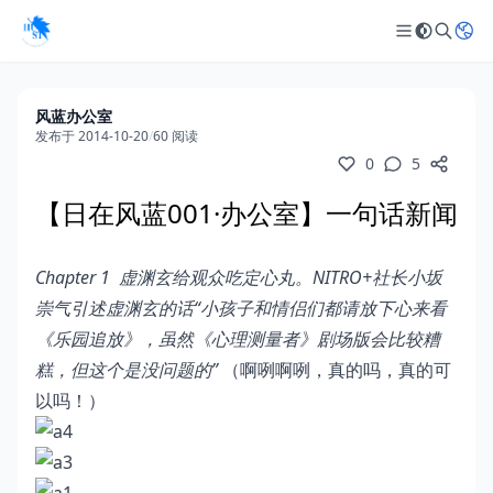
风蓝办公室
发布于 2014-10-20
/
60 阅读
0
5
【日在风蓝001·办公室】一句话新闻
Chapter 1
虚渊玄给观众吃定心丸。
NITRO+
社长小坂
崇气引述虚渊玄的话
“
小孩子和情侣们都请放下心来看
《乐园追放》，虽然《心理测量者》剧场版会比较糟
糕，但这个是没问题的
”
（啊咧啊咧，真的吗，真的可
以吗！）