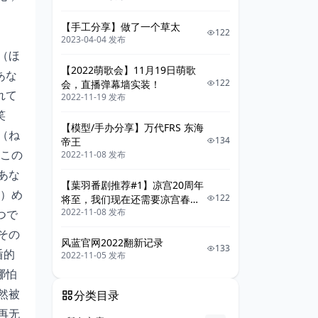
【手工分享】做了一个草太
122
2023-04-04 发布
き夸（ほ
【2022萌歌会】11月19日萌歌
あな
122
会，直播弹幕墙实装！
れて
2022-11-19 发布
笑
【模型/手办分享】万代FRS 东海
（ね
134
帝王
 この
2022-11-08 发布
あな
【葉羽番剧推荐#1】凉宫20周年
そ）め
122
将至，我们现在还需要凉宫春日
2022-11-08 发布
つで
系列吗
その
风蓝官网2022翻新记录
133
盾的
2022-11-05 发布
哪怕
然被
分类目录
再无