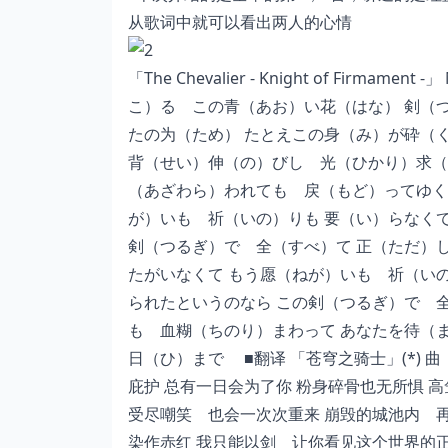
从歌词中就可以看出两人的心情
「The Chevalier - Knight of Firmament
こ）る この青（あお）い花（はな） 剣（
たの为（ため） たとえこの身（み）が砕（
背（せい）伸（の）びし 光（ひかり）求（
（あざわら）われても 戻（もど）ってゆく
が）いも 祈（いの）りも 要（い）らなくて
剣（つるぎ）で 全（すべ）て 正（ただ）
たがいなくて もう愿（ねが）いも 祈（いの
られたというのなら この剣（つるぎ）で 
も 血糊（ちのり）まわって あなたを待（
日（ひ）まで ■翻译 「苍穹之骑士」(*) 曲：EY
庇护 总有一日会为了你 粉身碎骨也无所惧 
受尽嘲笑 也会一次次重来 崩毁的城池内 
染作赤红 我只能以剑 让你看见这个世界的