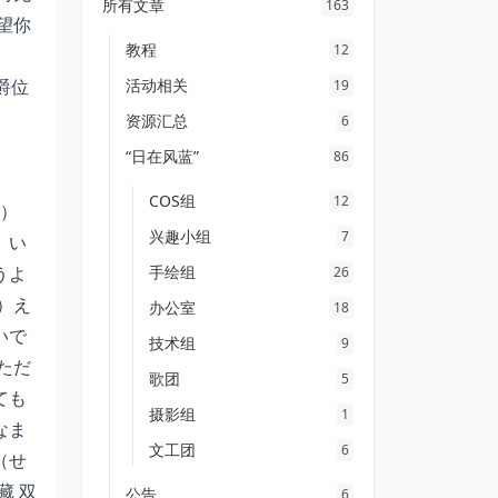
所有文章
163
望你
教程
12
爵位
活动相关
19
资源汇总
6
“日在风蓝”
86
COS组
12
名）
兴趣小组
7
）い
うよ
手绘组
26
）え
办公室
18
いで
技术组
9
ただ
歌团
5
ても
摄影组
1
なま
文工团
6
（せ
藏 双
公告
6