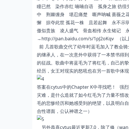
瞳已然 染作赤红 喃喃自语 孤身之旅 彷徨
中 荆棘缠身 堪忍痛楚 嘶声呐喊 蔷薇之
懈 掠夺此世 孤花一株 且若起舞 永不示
傲似贵族 凌人盛气 骨血相传 永生铭记 永不
→
http://pan.baidu.com/s/1pJ2oKqv
（以上
前 几首歌曲交代了幼年时蓝毛加入了教会骑
的继承人，在一次意外中获得了一本禁书得到
的征战。歌曲中将蓝毛为了将红毛，自己的挚
经历，女王对现实的怒吼也在另一首歌中体
答案在cytus中的Chapter K中寻找吧！ 强烈推荐
灾难，是什么造就了如今红毛为了力量不惜改
毛的悲惨经历和她感受到的绝望，以及明白自己
合性谱面，公认神谱之一）
另外恭喜cytus最近更新7.0，除了修（wan）