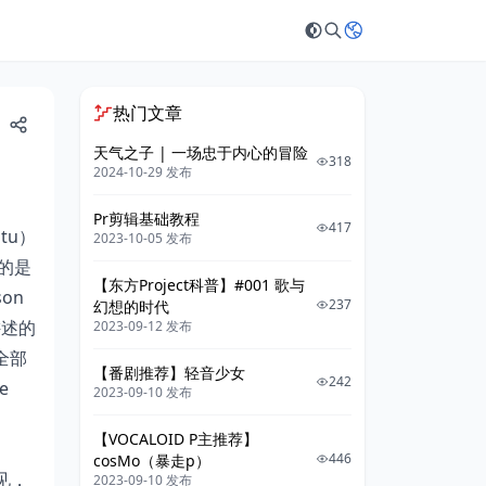
热门文章
天气之子 | 一场忠于内心的冒险
318
2024-10-29 发布
Pr剪辑基础教程
417
tu）
2023-10-05 发布
绍的是
【东方Project科普】#001 歌与
son
237
幻想的时代
讲述的
2023-09-12 发布
全部
【番剧推荐】轻音少女
242
e
2023-09-10 发布
【VOCALOID P主推荐】
446
cosMo（暴走p）
见，
2023-09-10 发布