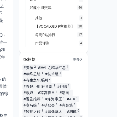
黑之
兴趣小组交流
46
不
其他
3
之花
【VOCALOID P主推荐】
20
Q）
每周P站排行
17
唯一
作品评测
4
面积
童年
标签
更多
2
1
#资源
#毕生之精华汇总
1
4
#年终总结
#技术组
年时的
2
#有生之年系列
到红
1
1
#兴趣小组 轻音部
#翻唱
1
1
1
#歌姬
#凉宫春日
#动画
准的综
2
1
1
#番剧推荐
#东海帝王
#AIR
1
1
1
#赛马娘
#萌歌会
#弹幕墙
1
1
0
#铃芽之旅
#宗像草太
#测试
风格曲
1
1
0