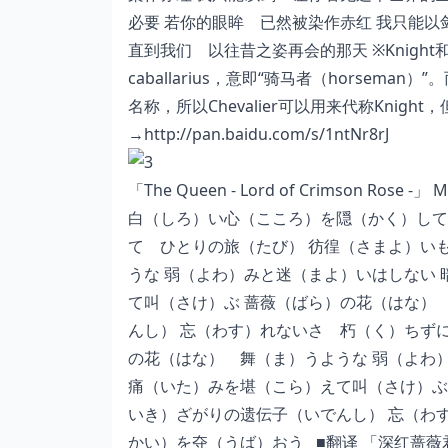
必要 若你的眼眸 已然被染作赤红 我只能
直到我们 以往昔之姿再会的那天 ※
Knight
和
caballarius，意即“骑马者（horseman）”
名称，所以Chevalier可以用来代称Knight
→
http://pan.baidu.com/s/1ntNr8rJ
「The Queen - Lord of Crimson Rose -」
白（しろ）い心（こころ）を隠（かく）して
て ひとりの旅（たび） 彷徨（さまよ）い
うな 弱（よわ）みと迷（まよ）いはしない
て叫（さけ）ぶ 蔷薇（ばら）の花（はな）
んし） 忘（わす）れないさ 朽（く）ちず
の花（はな） 舞（ま）うような 弱（よわ
痛（いた）みを堪（こら）えて叫（さけ）ぶ
いき）ざがりの遗伝子（いでんし） 忘（わ
かい）を夺（うば）おう ■翻译 「深红蔷薇君主」 曲