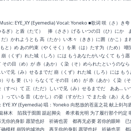
 -」 Music: EYE_XY (Eyemedia) Vocal: Yoneko ■歌词 咲（さ）
つるぎ）と盾（たて） 捧（ささ）げる いつの日（ひ）にか 
くだ）かれようとも 高（たか）い木々（きき）に囲（かこ）ま
もと）め あの约束（やくそく）を果（は）たす为（ため） 嘲
 崩（くず）れた城（しろ）には もうあなたがいなくて もう愿
 その目（め）が 赤（あか）く染（そ）められたというのなら
しいで见（み）せるまでだ 崩（くず）れた城（しろ）には もう
）りも 要（い）らなくて その目（め）が 赤（あか）く染（
全（すべ）て 正（ただ）しいで见（み）せるまでだ ああ… い
ま）っている 昔（むかし）の姿（すがた）で また会（あ）える
E XY (Eyemedia) 唱：Yoneko 向怒放的苍蓝之花 献上剑与
高耸林木 陷我于囹圄 踮起脚尖 希求着光明 为了履行那个约定 
再无你的身影 愿望也好 祈祷也罢 都再无必要 若你的眼眸 已
正确模样 崩毁的城池内 再无你的身影 愿望也好 祈祷也罢 都