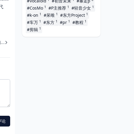
#Vocaloid
#初音未来
#暴走p
代
1
1
1
#CosMo
#P主推荐
#轻音少女
1
1
1
#k-on
#呆唯
#东方Project
1
1
1
1
#车万
#东方
#pr
#教程
1
#剪辑
..