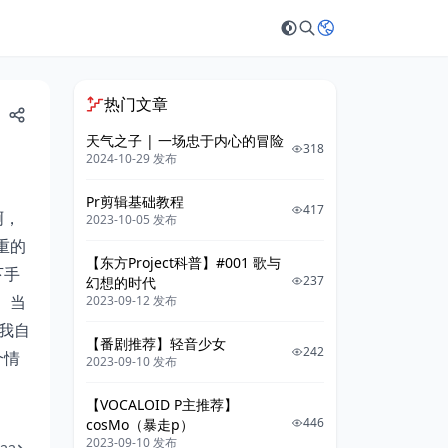
热门文章
天气之子 | 一场忠于内心的冒险
318
2024-10-29 发布
Pr剪辑基础教程
417
啊，
2023-10-05 发布
重的
【东方Project科普】#001 歌与
下手
237
幻想的时代
。当
2023-09-12 发布
我自
【番剧推荐】轻音少女
242
个情
2023-09-10 发布
【VOCALOID P主推荐】
446
cosMo（暴走p）
2023-09-10 发布