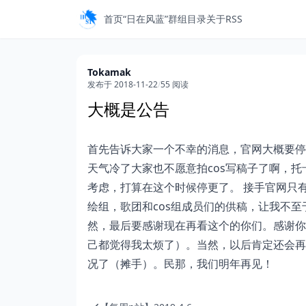
首页
“日在风蓝”
群组目录
关于
RSS
Tokamak
发布于 2018-11-22
/
55 阅读
大概是公告
首先告诉大家一个不幸的消息，官网大概要停
天气冷了大家也不愿意拍cos写稿子了啊，
考虑，打算在这个时候停更了。 接手官网只
绘组，歌团和cos组成员们的供稿，让我不
然，最后要感谢现在再看这个的你们。感谢你
己都觉得我太烦了）。当然，以后肯定还会再
况了（摊手）。民那，我们明年再见！