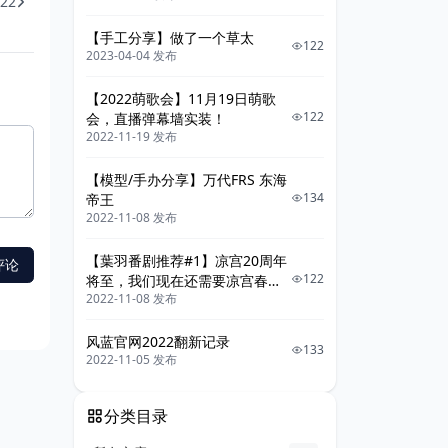
22
【手工分享】做了一个草太
122
2023-04-04 发布
【2022萌歌会】11月19日萌歌
122
会，直播弹幕墙实装！
2022-11-19 发布
【模型/手办分享】万代FRS 东海
134
帝王
2022-11-08 发布
【葉羽番剧推荐#1】凉宫20周年
122
将至，我们现在还需要凉宫春日
2022-11-08 发布
系列吗
风蓝官网2022翻新记录
133
2022-11-05 发布
分类目录