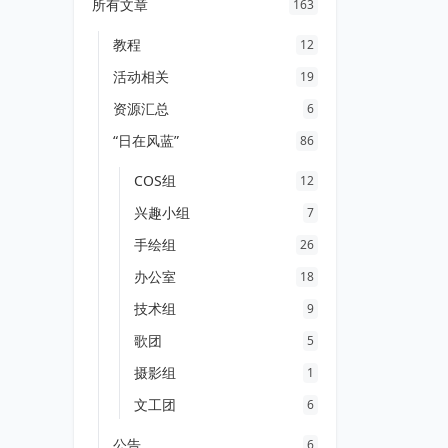
所有文章
163
教程
12
活动相关
19
资源汇总
6
“日在风蓝”
86
COS组
12
兴趣小组
7
手绘组
26
办公室
18
技术组
9
歌团
5
摄影组
1
文工团
6
公告
6