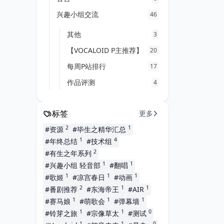
兴趣小组交流
46
其他
3
【VOCALOID P主推荐】
20
每周P站排行
17
作品评测
4
标签
更多
2
1
#资源
#毕生之精华汇总
1
4
#年终总结
#技术组
2
#有生之年系列
1
1
#兴趣小组 轻音部
#翻唱
1
1
1
#歌姬
#凉宫春日
#动画
2
1
1
#番剧推荐
#东海帝王
#AIR
1
1
1
#赛马娘
#萌歌会
#弹幕墙
1
1
0
#铃芽之旅
#宗像草太
#测试
1
1
0