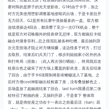
暗武，但最后无奈于杖座抽到的实坑及side而倒。 决
赛对阵的是胖子的光天使影依。G1时由于卡手，加之
对方完美使用堕影调整墓地使暗武出场，于是卡差拉开
无力回天。G2是所有比赛中渣操最多的一盘。双方都
连续渣操达4回合，都浪费了至少一次OTK机会，整个
就是双方对召唤额外的怪兽肆无忌惮，双方都疯狂卡组
融合对撞拿菲利…总之很混乱被各种吐槽。最后抽到异
次元竞技场才阻止对方继续赚，这边怪多于对方，打过
去取胜。结束后幻兵关门了，移步到姐姐家小区外的永
和打终局（捂脸）（此人再次强行晒姐）。终局我后攻
杖座出色之破坏了对方场上覆盖的影依龙，直击后结束
了回合，由于手卡6张限制将影依蜥蜴送入了墓地。之
后对方僧cost神影融出杖检索了座，没有叠放解色之，
后场盖放了超融就结束了回合。last turn我通召第二张
杖特召了刚抽的座，又抽到开辟，于是拿下 整体而
言，就是倚杖座之功在十一表出之前最后活（tian）跃