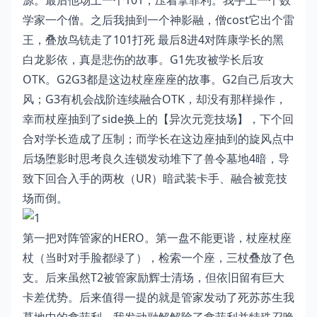
源。最后他场上一个101，压着拿菲利。我手上一个数
学家一个僧。之后我抽到一个神影融，僧cost它出个雷
王，叠放
鸟铳
走了101打死 最后8进4对阵康学长的黑
白龙影依，真是悲伤的故事。G1先攻被学长后攻
OTK。G2G3都是这边杖座座座的故事。G2自己后攻大
风；G3有机会战阶连续融合OTK，却没有那样操作，
幸而杖座抽到了side换上的【
异次元竞技场
】，下个回
合对学长造成了压制；而学长在这边座抽到的旋风点中
后场堕影时思考良久连锁发动堆下了兽令墓地4暗，导
致下回合入手的两枚（UR）暗武装卡手、融合被竞技
场而倒。
第一把对阵管家的HERO。第一盘不能更谐，杖座杖座
杖（当时对手脸都绿了），检索一个座，三杖叠放了色
支。后来虽然T2被管家励辉士清场，但依旧留有巨大
卡差优势。后来值得一提的就是管家发动了死苏苏生我