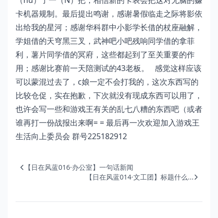
（hu）了一（N）把，相信新的卡表会把这对无脑的赚
卡机器规制。最后提出鸣谢，感谢暑假临走之际将影依
出给我的星河；感谢华科群中小影学长借的杖座融解，
学姐借的天穹黑三叉，武神吧小吧残响同学借的拿菲
利，薯片同学借的冥府，这些都起到了至关重要的作
用；感谢比赛前一天陪测试的43老板。 感觉这样应该
可以蒙混过去了，c娘一定不会打我的，这次东西写的
比较仓促，实在抱歉，下次就没有现成东西可以用了，
也许会写一些和游戏王有关的乱七八糟的东西吧（或者
谁再打一份战报出来啊= = 最后再一次欢迎加入游戏王
生活向上委员会 群号225182912
【日在风蓝016·办公室】一句话新闻
【日在风蓝014·文工团】标题什么...