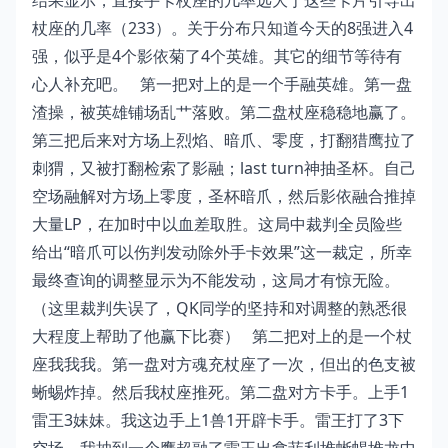
结果显示，直接手卡杖座的几率远大于这些卡片引导出
杖座的几率（233）。关于分布只知道今天的8强进入4
强，似乎是4个影依菊了4个英雄。其它的细节等待有
心人补充吧。 第一把对上的是一个手融英雄。第一盘
渣操，被英雄铺场乱艹落败。第二盘杖座稳稳地赢了。
第三把后来对方场上烈焰、暗爪、零度，打翻猎鹰拉了
刺猬，又被打翻检索了影融；last turn神抽圣杯。自己
空场融解对方场上零度，圣杯暗爪，然后影依融合推掉
大量LP，在加时中以血差取胜。这局中裁判全员险些
给出“暗爪可以伤判发动除外手卡效果”这一裁定，所幸
最终查询的调整显示为不能发动，这局才有惊无险。
（这里裁判失误了，QK同学的坚持和对调整的熟悉很
大程度上帮助了他赢下比赛） 第二把对上的是一个杖
座我我我。第一盘对方魂充杖座了一次，但出的色支被
蜥蜴炸掉。然后我杖座推死。第二盘对方卡手。上手1
雷王3妹妹。我这边手上1兽1开辟卡手。雷王打了3下