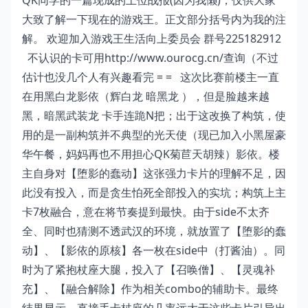
QK同学的一篇现成的上位战报(因为我懒)，仅供大家
大致了解一下现在的游戏王。正文部分括号内为我的注
解。 欢迎加入游戏王生活向上委员会 群号225182912
不认识的卡可用http://www.ourocg.cn/查询（不过
估计也没几个人有兴趣看完 = = 这次比赛前楼主一直
在用黑白龙影依（辉白龙 暗黑龙 ），但是脸越来越
黑，暗黑武装龙 卡手连跪N把；出于这改换了构筑，使
用的是一副构筑并不典型的光天使（现已加入小黑屋豪
华午餐，妈妈再也不用担心QK菊苣天胡辣）影依。楼
主自身对【堕影的蠢动】这张强力卡片的理解不足，因
此没有投入，而是贪生怕死全部投入的实坑；构筑上主
卡7枚融合，意在将节奏提到最快。由于side不太齐
全、同时也猜测不透武汉的环境，就放置了【堕影的蠢
动】、【影依的原核】各一枚在side中（打酱油）。同
时为了紧抱杖座大腿，投入了【
召唤僧
】、【灵魂补
充】、【
融合解除
】作为相关combo的辅助卡。最终