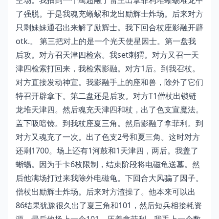
空场。我抽到一个鹰超融了雷王出拿菲利堆蜥蜴堆龙中
了强脱。于是我魂充蜥蜴和龙出励辉士炸场。后来对方
只剩妹妹通召出来解了励辉士。我下回合杖座影融开辟
otk.。 第三把对上的是一个光天使星因士。第一盘我
后攻。对方召天津四检索。我set刺猬。对方又召一天
津四检索打回来，我检索影融。对方1后。到我召杖。
对方直接发动神宣。我影融手上的座和兽，除外了它们
特召开辟拿下。第二盘还是后攻。对方T1僧杖出锁链
龙堆天津四。然后魂充天津四和杖，出了色支宣魔法。
盖下吸暗镜。到我杖座夏三角。然后影融了拿菲利。到
对方又魂充了一次。出了色支2号和夏三角。这时对方
还剩1700。场上还有1河鼓和1天津四，两后。我盖了
蜥蜴。因为手卡6枚限制，结束阶段将电磁龟送墓。然
后他满场打过来我除外电磁龟。下回合大风骗了因子。
僧杖出励辉士炸场。后来对方渣操了。他本来可以出
86结果犹豫很久出了夏三角和101，然后短兵相接耗资