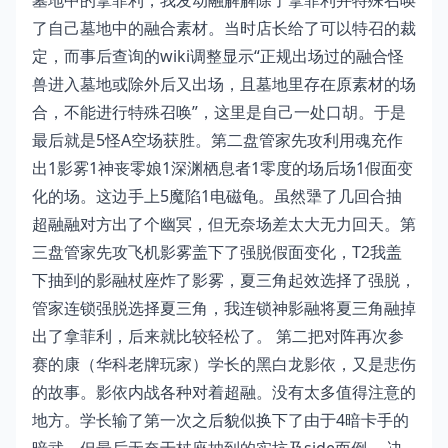
墓地中的拿菲利，我发动融解解除了拿菲利并特殊召唤
了自己墓地中的融合素材。当时店长给了可以特召的裁
定，而事后查询的wiki调整显示“正规出场过的融合怪
兽进入墓地或除外后又出场，且墓地里存在原素材的场
合，不能进行特殊召唤”，这里是自己一处口胡。于是
最后就是5怪A空场获胜。第二盘管家先攻利用魂充作
出1影雾1神丧零娘1深渊栖息者1零度的场后场1假面变
化的场。这边手上5魔陷1电磁龟。虽然犟了几回合抽
超融融对方出了个幽冥，但无奈场差太大无力回天。第
三盘管家先攻飞机影雾盖下了强脱假面变化，T2我盖
下抽到的影融杖座炸了影雾，夏三角起效选择了强脱，
管家连锁强脱选择夏三角，我连锁神影融将夏三角融掉
出了拿菲利，后来就比较轻松了。 第二把对阵再次参
赛的康（华科老牌玩家）学长的黑白龙影依，又是悲伤
的故事。影依内战各种对着超融。没有太多值得注意的
地方。学长输了第一次之后貌似换下了由于4暗卡手的