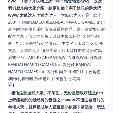
qwq
（啥？开头和上次一样？错觉错觉qwq
）
这次
我们就来给大家介绍一款更加偏向亲子娱乐的游戏吧
www
太鼓达人
太鼓之达人（太鼓の达人）是一款于
2001年起由NAMCO(现BANDAI NAMCO GAMES Inc.)
发售的业务用音乐打击游戏系列作品。是一款需要玩家
配合屏幕上流动的音符，以日本传统乐器”太鼓“为媒
介，打出正确的节奏的游戏。
中文名：太鼓之达人 外
文名：太鼓の达人 游戏类别：和太鼓打击类音乐游戏
游戏平台：ARC,PS2,PSP,NDS,Wii,N3DS,WiiU 开发商
BANDAI NAMCO GAMES Inc. 发行商 BANDAI
NAMCO GAMES Inc. 发行时间 2001年2月 主要角色
和田咚,和田咔,鼓棒老师,和田哲生,小花等
相信这款游戏大家并不陌生，无论是游戏厅还是
psp
上都能看到的最经典的音游之一
www
不但适合目前的
年轻人玩，就算是成年人甚至是小孩都非常适合，玩法