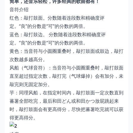
简单，还音乐轻松，许多经典的歌曲都有！
音符介绍
红色：敲打鼓面。分数随着连段数和精确度评
定。“良”的分数是“可”的分数的两倍。
蓝色：敲打鼓边。 分数随着连段数和精确度评
定。“良”的分数是“可”的分数的两倍。
黄色：当音符与小圆圈重叠时，敲打鼓面或鼓边，敲打
次数越多越高分。
风船（气球音符）：当音符与小圆圈重叠时，敲打鼓面
直至超过指定次数，敲打完（气球爆掉）会有加分，未
敲完则无固定加分。
芋：同理风船，在指定时间内，敲打鼓面一定次数直到
蕃薯全部吃完，最后和田どん或和田かつ放屁跳起来
时，敲打鼓面会有更高得分，尽快把蕃薯吃完就可以获
得更高得分。