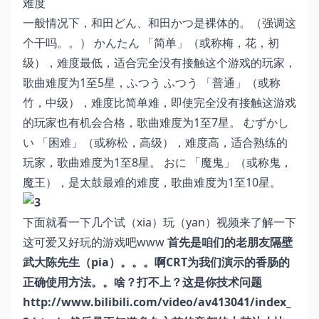
难度
一般情况下，和田どん、和田かつ是裸体的。（强调这
个干吗。。） かんたん 「简单」（或称梅，花，初
级），难度最低，适合完全没有接触这个游戏的玩家，
歌曲难度为1至5星，ふつう ふつう 「普通」（或称
竹，中级），难度比简单难，即使完全没有接触这游戏
的玩家也有机会合格，歌曲难度为1至7星。 むずかし
い 「困难」（或称松，高级），难度高，适合熟练的
玩家，歌曲难度为1至8星。 おに 「魔鬼」（或称鬼，
魔王），是太鼓最难的难度，歌曲难度为1至10星。
下面就看一下几个试（xia）玩（yan）视频来了解一下
这可爱又好玩的游戏吧www
首先是咱们的老朋友隔壁
武大陈先生（pia）。。。啊CRT为我们演示的香肠的
正确使用方法。。啥？打不上？这是你技术问题
http://www.bilibili.com/video/av413041/index_