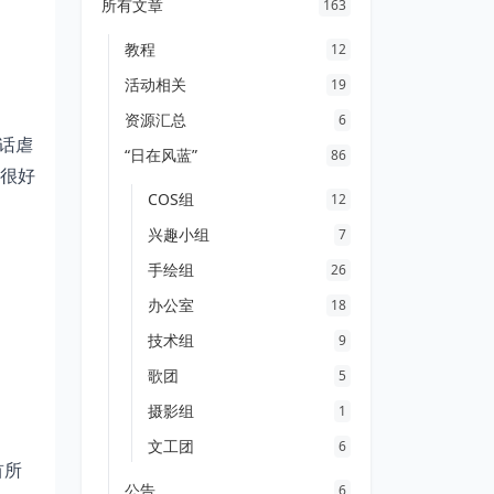
所有文章
163
教程
12
活动相关
19
资源汇总
6
4话虐
“日在风蓝”
86
很好
COS组
12
兴趣小组
7
手绘组
26
办公室
18
技术组
9
歌团
5
摄影组
1
文工团
6
首所
公告
6