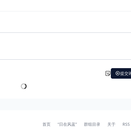
首页
“日在风蓝”
群组目录
关于
RSS