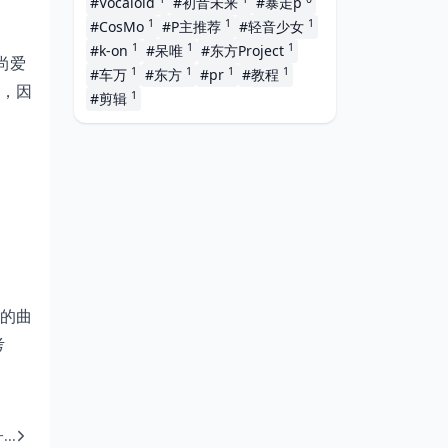
#Vocaloid
#初音未来
#暴走p
1
1
1
#CosMo
#P主推荐
#轻音少女
1
1
1
#k-on
#呆唯
#东方Project
和尚爱
1
1
1
1
#车万
#东方
#pr
#教程
，因
1
#剪辑
的曲
考
..