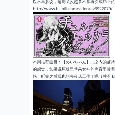
以不再多说，这周又反超拿不拿再次成功上位
http://www.bilibili.com/video/av3922079/
本周推荐曲目：【めいちゃん】丸之内的虐待
的感觉，如果说原版里苹果女神的声音里带着
艳，听完之后我也想去夜店工作了呢（并不 