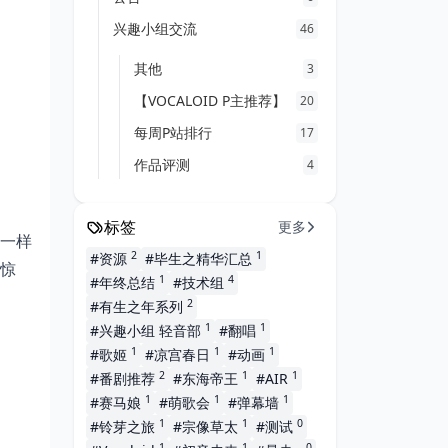
兴趣小组交流
46
其他
3
【VOCALOID P主推荐】
20
每周P站排行
17
作品评测
4
标签
更多
不一样
2
1
#资源
#毕生之精华汇总
惊
1
4
#年终总结
#技术组
2
#有生之年系列
1
1
#兴趣小组 轻音部
#翻唱
1
1
1
#歌姬
#凉宫春日
#动画
2
1
1
#番剧推荐
#东海帝王
#AIR
1
1
1
#赛马娘
#萌歌会
#弹幕墙
1
1
0
#铃芽之旅
#宗像草太
#测试
1
1
0