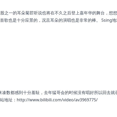
 本团潜力股之一的耳朵菊苣听说也将在不久之后登上嘉年华的舞台，想
歌也是十分应景的，况且耳朵的演唱也是非常的棒。 5sing地
歌来凑数都感到十分羞耻，去年猛哥会的时候没有唱好所以回去就
B站地址：
http://www.bilibili.com/video/av3969775/