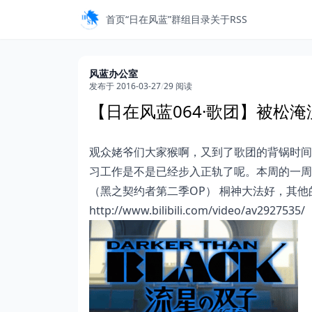
首页
“日在风蓝”
群组目录
关于
RSS
风蓝办公室
发布于 2016-03-27
/
29 阅读
【日在风蓝064·歌团】被松
观众姥爷们大家猴啊，又到了歌团的背锅时间
习工作是不是已经步入正轨了呢。本周的一周展示
（黑之契约者第二季OP） 桐神大法好，其他
http://www.bilibili.com/video/av2927535/