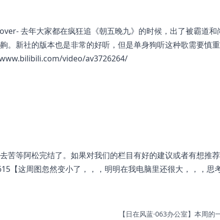
ustic Cover- 去年大家都在疯狂追《朝五晚九》的时候，出了被霸道
齁。新社的版本也是非常的好听，但是单身狗听这种歌需要慎重
/www.bilibili.com/video/av3726264/
去苦等阿松完结了。如果对我们的栏目有好的建议或者有想推荐
68615【这周图忽然变小了，，，明明在我电脑里还很大，，，思
【日在风蓝·063办公室】本周的一.