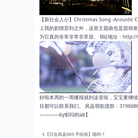
【新社会人が】Christmas Song -Aco
上我的剧情苏到之外，这首主题曲也是甜得发
为它真的非常非常非常甜。 B站地址：
http:/
好啦本周的一周播报就到这里啦，宝宝要继续
目都可以联系我们。 风蓝萌歌团群：3196
————by郁闷的ab】
【日在风蓝065·手绘组】喵呜？