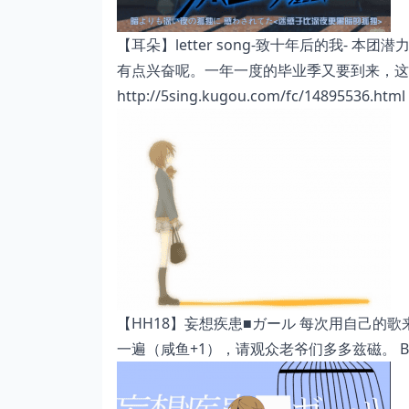
【耳朵】letter song-致十年后的我-
有点兴奋呢。一年一度的毕业季又要到来，这首
http://5sing.kugou.com/fc/14895536.html
【HH18】妄想疾患■ガール 每次用自己的
一遍（咸鱼+1），请观众老爷们多多兹磁。 