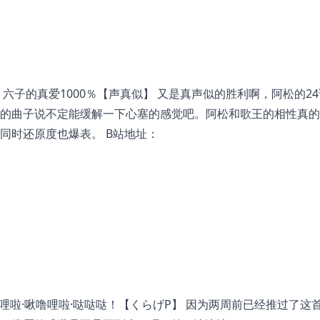
六子的真爱1000％【声真似】 又是真声似的胜利啊，阿松的2
的曲子说不定能缓解一下心塞的感觉吧。阿松和歌王的相性真的
同时还原度也爆表。 B站地址：
噜哩啦·啾噜哩啦·哒哒哒！【くらげP】 因为两周前已经推过了这