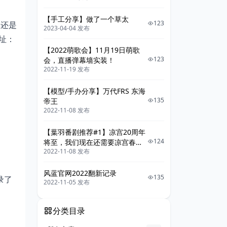
【手工分享】做了一个草太
123
想还是
2023-04-04 发布
址：
【2022萌歌会】11月19日萌歌
123
会，直播弹幕墙实装！
2022-11-19 发布
【模型/手办分享】万代FRS 东海
135
帝王
2022-11-08 发布
【葉羽番剧推荐#1】凉宫20周年
124
将至，我们现在还需要凉宫春日
2022-11-08 发布
系列吗
风蓝官网2022翻新记录
135
录了
2022-11-05 发布
分类目录