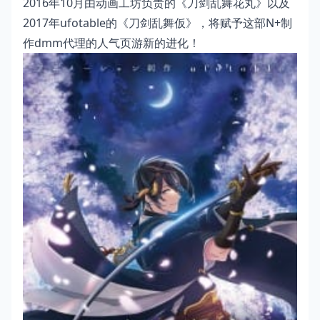
2016年10月由动画工坊负责的《刀剑乱舞花丸》以及
2017年ufotable的《刀剑乱舞仮》，将赋予这部N+制
作dmm代理的人气页游新的进化！