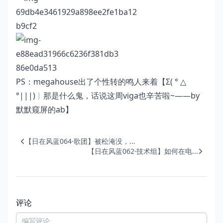
PS：megahouse出了个性转的鸣人来着【Σ( ° △
°|||)︴那是什么鬼，话说这周viga也辛苦啦~——by
默默窥屏的ab】
【日在风蓝064·歌团】被松淹没，...
【日在风蓝062·技术组】如何在电...
评论