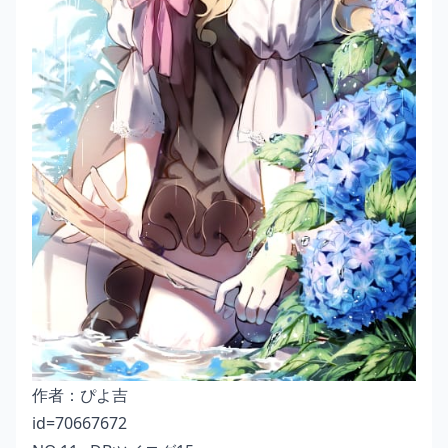
作者：
ぴよ吉
id=70667672