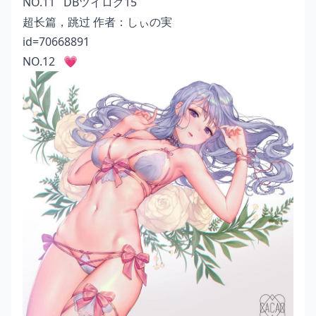
NO.11 DBツイログ15
超长篇，跳过 作者：
しぃの実
id=70668891
NO.12 💗