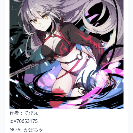
作者：
てび丸
id=70653175
NO.9 かぼちゃ