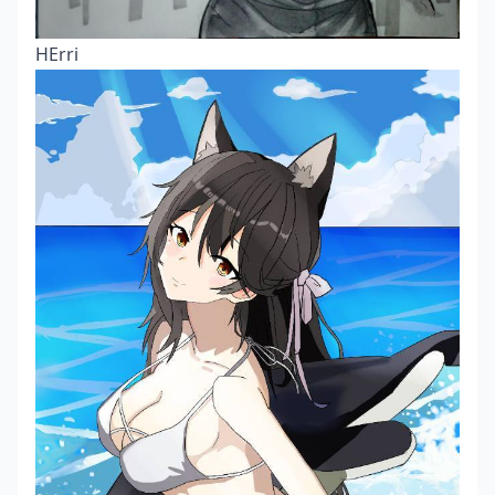
HErri