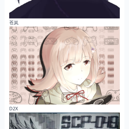
苍岚
D2X